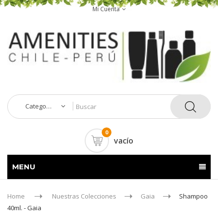
Mi Cuenta
Categorías
0
vacío
MENU
Home
Nuestras Colecciones
Gaia
Shampoo
40ml. - Gaia