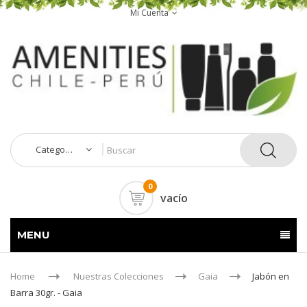
Mi Cuenta
Categorías
0
vacío
MENU
Home
Nuestras Colecciones
Gaia
Jabón en
Barra 30gr. - Gaia